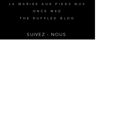
LA MARIEE AUX PIEDS NUS
ONCE WED
THE RUFFLED BLO
G
SUIVEZ - NOUS
FACEBOOK
INSTAGRAM
PINTEREST
INFOS
PRESTATIONS
A PROPOS
CONTACT