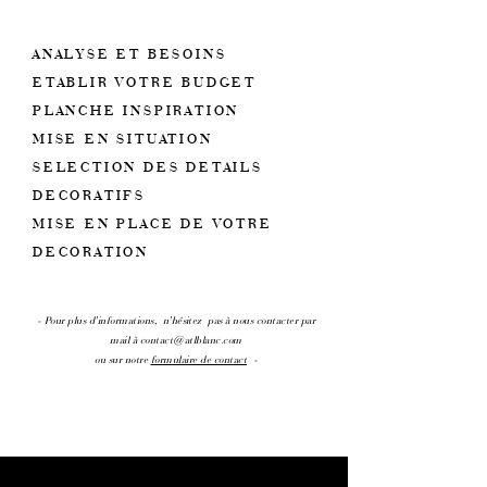
ANALYSE ET BESOINS
ETABLIR VOTRE BUDGET
PLANCHE INSPIRATION
MISE EN SITUATION
SELECTION DES DETAILS
DECORATIFS
MISE EN PLACE DE VOTRE
DECORATION
- Pour plus d'informations,
n'hésitez
pas à nous contacter par
mail à
contact@atlblanc.com
ou sur notre
formulaire de contact
-