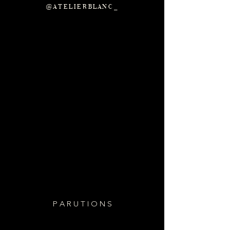
@ATELIERBLANC_
P A R U T I O N S